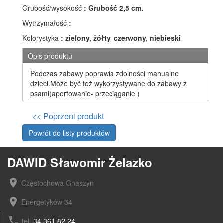
Grubość/wysokość
: Grubość 2,5 cm.
Wytrzymałość
:
Kolorystyka
: zielony, żółty, czerwony, niebieski
Opis produktu
Podczas zabawy poprawia zdolności manualne
dzieci.Może być też wykorzystywane do zabawy z
psami(aportowanie- przeciąganie )
<< Poprzeni produkt
Powrót do listy produktów
DAWID Sławomir Żelazko
location_on
Częstochowa Gnaszyn
location_on
Energetyków 34
phone
tel.
34 361 82 24