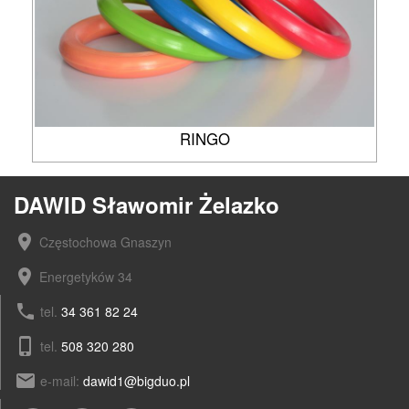
RINGO
DAWID Sławomir Żelazko
location_on
Częstochowa Gnaszyn
location_on
Energetyków 34
phone
tel.
34 361 82 24
phone_iphone
tel.
508 320 280
email
e-mail:
dawid1@bigduo.pl